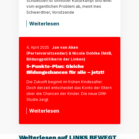
Schulessen ist sinnloser Kulturkampf und lenkt
vom eigentlichen Problem ab, meint Ines
Schwerdtner, Vorsitzende
Weiterlesen
4. April 2025
Jan van Aken
(Parteivorsitzender) & Nicole Gohlke (MdB,
Bildungpolitikerin der Linken)
5-Punkte-Plan: Gleiche
Bildungschancen für alle – jetzt!
Die Zukunft beginnt im frühen Kindesalter.
Doch derzeit entscheidet das Konto der Eltern
über die Chancen der Kinder. Die neue DIW-
Studie zeigt
Weiterlesen
Weiterlesen auf LINKS BEWEGT