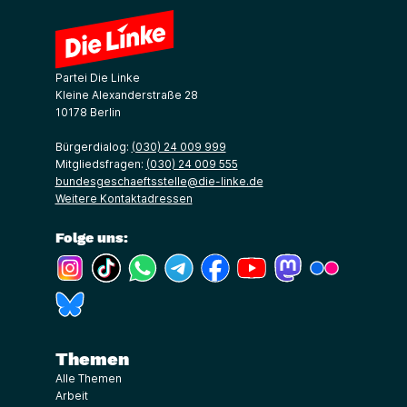
Partei Die Linke
Kleine Alexanderstraße 28
10178 Berlin
Bürgerdialog:
(030) 24 009 999
Mitgliedsfragen:
(030) 24 009 555
bundesgeschaeftsstelle@die-linke.de
Weitere Kontaktadressen
Folge uns:
(Link öffnet ein neues Fenster)
(Link öffnet ein neues Fenster)
(Link öffnet ein neues Fenster)
(Link öffnet ein neues Fenster)
(Link öffnet ein neues Fenster)
(Link öffnet ein neues Fe
(Link öffnet ein n
(Link öffne
(Link öffnet ein neues Fenster)
Themen
Alle Themen
Arbeit