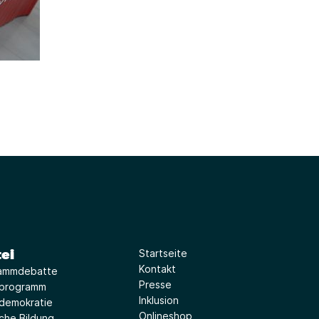
ei
Startseite
Kontakt
ammdebatte
Presse
iprogramm
Inklusion
idemokratie
Onlineshop
sche Bildung