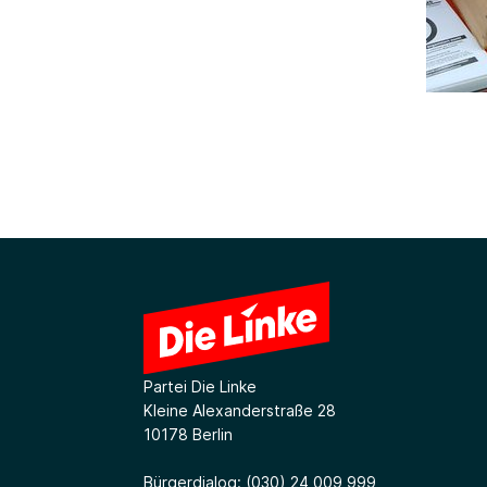
Partei Die Linke
Kleine Alexanderstraße 28
10178 Berlin
Bürgerdialog:
(030) 24 009 999