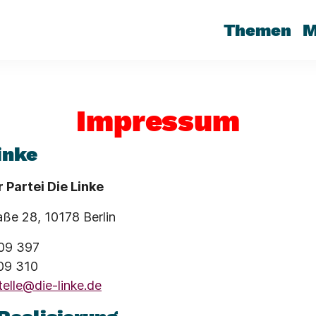
Themen
M
Impressum
inke
 Partei Die Linke
aße 28, 10178 Berlin
009 397
009 310
elle@die-linke.de