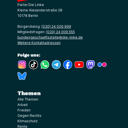
Partei Die Linke
Kleine Alexanderstraße 28
10178 Berlin
Bürgerdialog:
(030) 24 009 999
Mitgliedsfragen:
(030) 24 009 555
bundesgeschaeftsstelle@die-linke.de
Weitere Kontaktadressen
Folge uns:
(Link öffnet ein neues Fenster)
(Link öffnet ein neues Fenster)
(Link öffnet ein neues Fenster)
(Link öffnet ein neues Fenster)
(Link öffnet ein neues Fenster)
(Link öffnet ein neues Fe
(Link öffnet ein n
(Link öffne
(Link öffnet ein neues Fenster)
Themen
Alle Themen
Arbeit
Frieden
Gegen Rechts
Klimaschutz
Rente