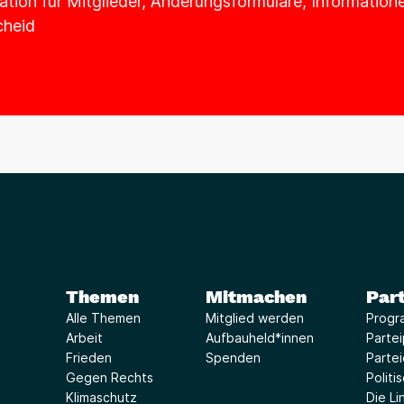
mation für Mitglieder, Änderungsformulare, Informatio
cheid
Themen
Mitmachen
Part
Alle Themen
Mitglied werden
Progr
Arbeit
Aufbauheld*innen
Parte
Frieden
Spenden
Parte
Gegen Rechts
Politi
Klimaschutz
Die Lin