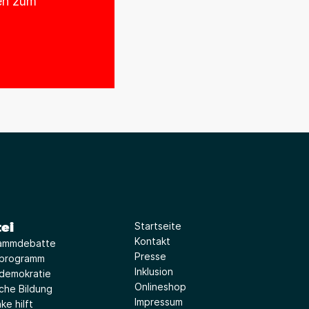
nen zum
ei
Startseite
Kontakt
ammdebatte
Presse
iprogramm
Inklusion
idemokratie
Onlineshop
sche Bildung
Impressum
ke hilft