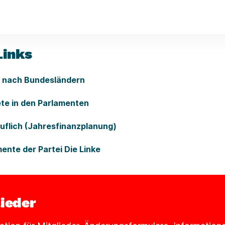
Links
n nach Bundesländern
te in den Parlamenten
äuflich (Jahresfinanzplanung)
nte der Partei Die Linke
lieder