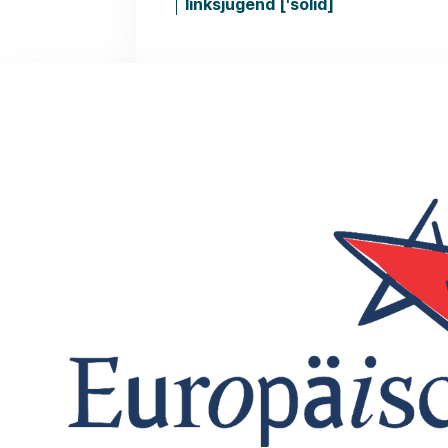
linksjugend ['solid]