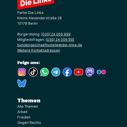
Partei Die Linke
Kleine Alexanderstraße 28
10178 Berlin
Bürgerdialog:
(030) 24 009 999
Mitgliedsfragen:
(030) 24 009 555
bundesgeschaeftsstelle@die-linke.de
Weitere Kontaktadressen
Folge uns:
(Link öffnet ein neues Fenster)
(Link öffnet ein neues Fenster)
(Link öffnet ein neues Fenster)
(Link öffnet ein neues Fenster)
(Link öffnet ein neues Fenster)
(Link öffnet ein neues Fe
(Link öffnet ein n
(Link öffne
(Link öffnet ein neues Fenster)
Themen
Alle Themen
Arbeit
Frieden
Gegen Rechts