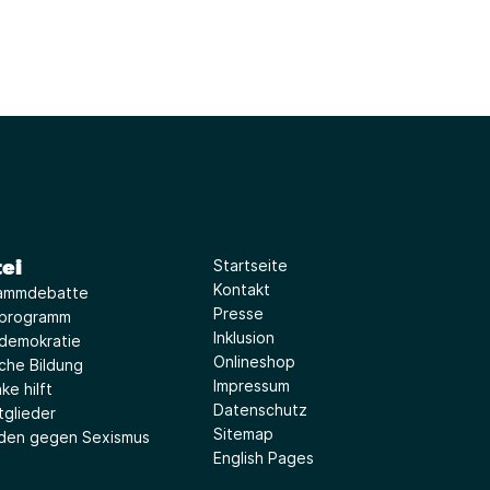
ei
Startseite
Kontakt
ammdebatte
Presse
iprogramm
Inklusion
idemokratie
Onlineshop
sche Bildung
Impressum
ke hilft
Datenschutz
tglieder
Sitemap
aden gegen Sexismus
English Pages