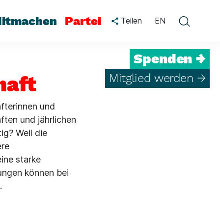
itmachen
Partei
Teilen
EN
Spenden →
Mitglied werden →
haft
afterinnen und
ften und jährlichen
ig? Weil die
ere
eine starke
ungen können bei
.