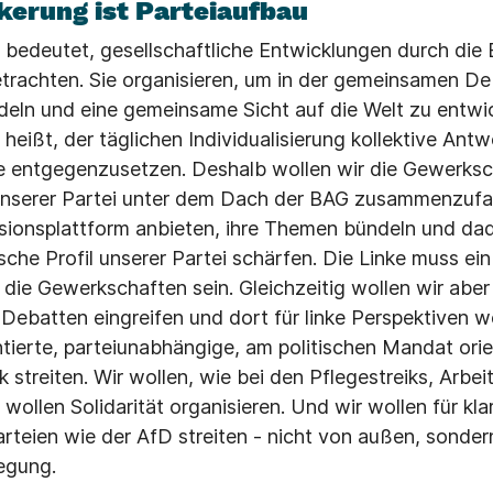
erung ist Parteiaufbau
bedeutet, gesellschaftliche Entwicklungen durch die Br
trachten. Sie organisieren, um in der gemeinsamen De
eln und eine gemeinsame Sicht auf die Welt zu entwic
heißt, der täglichen Individualisierung kollektive Ant
ke entgegenzusetzen. Deshalb wollen wir die Gewerksc
unserer Partei unter dem Dach der BAG zusammenzufas
ionsplattform anbieten, ihre Themen bündeln und da
che Profil unserer Partei schärfen. Die Linke muss ein 
die Gewerkschaften sein. Gleichzeitig wollen wir aber 
Debatten eingreifen und dort für linke Perspektiven w
entierte, parteiunabhängige, am politischen Mandat orie
 streiten. Wir wollen, wie bei den Pflegestreiks, Arbei
 wollen Solidarität organisieren. Und wir wollen für kl
rteien wie der AfD streiten - nicht von außen, sondern 
egung.