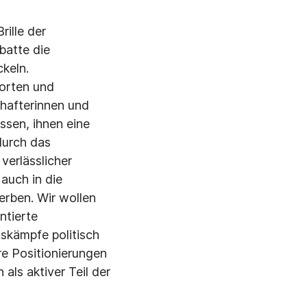
ille der
batte die
keln.
worten und
hafterinnen und
sen, ihnen eine
durch das
verlässlicher
auch in die
erben. Wir wollen
ntierte
tskämpfe politisch
are Positionierungen
als aktiver Teil der