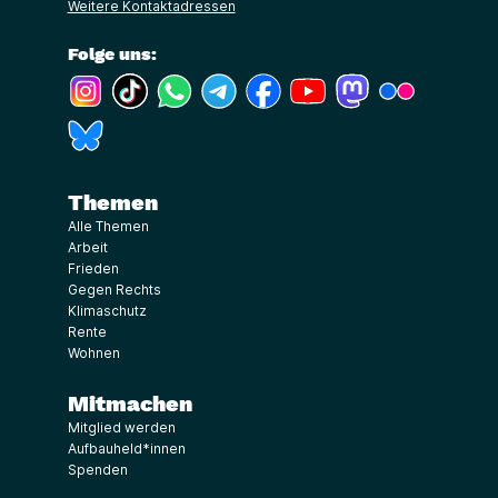
Weitere Kontaktadressen
Folge uns:
(Link öffnet ein neues Fenster)
(Link öffnet ein neues Fenster)
(Link öffnet ein neues Fenster)
(Link öffnet ein neues Fenster)
(Link öffnet ein neues Fenster)
(Link öffnet ein neues Fe
(Link öffnet ein n
(Link öffne
(Link öffnet ein neues Fenster)
Themen
Alle Themen
Arbeit
Frieden
Gegen Rechts
Klimaschutz
Rente
Wohnen
Mitmachen
Mitglied werden
Aufbauheld*innen
Spenden