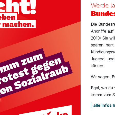
Werde la
Bundes
Die Bundesre
Angriffe auf
2010: Sie wi
sparen, hart
Kündigungss
Jugend- und
kürzen.
Wir sagen:
E
Egal, wo du 
komm zum So
alle Infos 