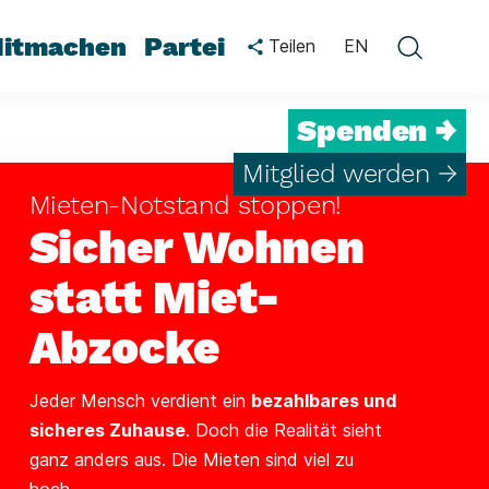
itmachen
Partei
Teilen
EN
Spenden →
Mitglied werden →
Mieten-Notstand stoppen!
Sicher Wohnen
statt Miet-
Abzocke
Jeder Mensch verdient ein
bezahlbares und
sicheres Zuhause
. Doch die Realität sieht
ganz anders aus. Die Mieten sind viel zu