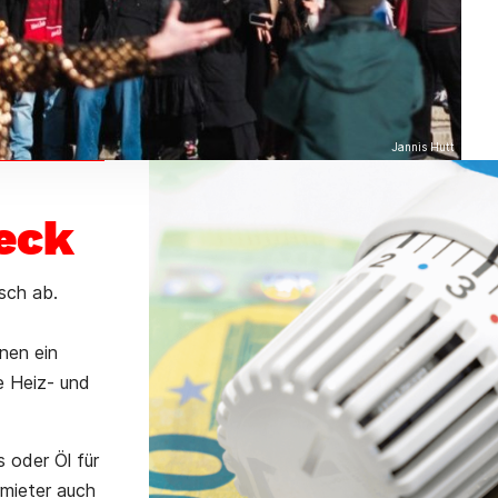
Jannis Hutt
eck
sch ab.
nen ein
e Heiz- und
 oder Öl für
rmieter auch