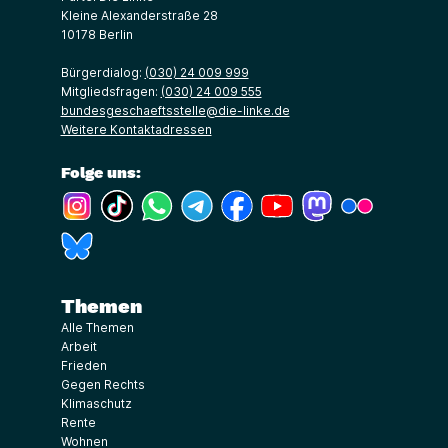
Kleine Alexanderstraße 28
10178 Berlin
Bürgerdialog:
(030) 24 009 999
Mitgliedsfragen:
(030) 24 009 555
bundesgeschaeftsstelle@die-linke.de
Weitere Kontaktadressen
Folge uns:
(Link öffnet ein neues Fenster)
(Link öffnet ein neues Fenster)
(Link öffnet ein neues Fenster)
(Link öffnet ein neues Fenster)
(Link öffnet ein neues Fenster)
(Link öffnet ein neues Fe
(Link öffnet ein n
(Link öffne
(Link öffnet ein neues Fenster)
Themen
Alle Themen
Arbeit
Frieden
Gegen Rechts
Klimaschutz
Rente
Wohnen