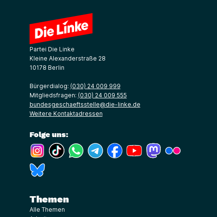
Partei Die Linke
Kleine Alexanderstraße 28
10178 Berlin
Bürgerdialog:
(030) 24 009 999
Mitgliedsfragen:
(030) 24 009 555
bundesgeschaeftsstelle@die-linke.de
Weitere Kontaktadressen
Folge uns:
(Link öffnet ein neues Fenster)
(Link öffnet ein neues Fenster)
(Link öffnet ein neues Fenster)
(Link öffnet ein neues Fenster)
(Link öffnet ein neues Fenster)
(Link öffnet ein neues Fe
(Link öffnet ein n
(Link öffne
(Link öffnet ein neues Fenster)
Themen
Alle Themen