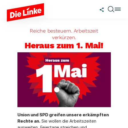
Zum Hauptinhalt springen
Reiche besteuern. Arbeitszeit
verkürzen.
Heraus zum 1. Mai!
Union und SPD greifen unsere erkämpften
Rechte an.
Sie wollen die Arbeitszeiten
ausweiten, Feiertage streichen und