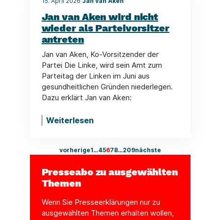
15. April 2026
Jan van Aken
Jan van Aken wird nicht
wieder als Parteivorsitzer
antreten
Jan van Aken, Ko-Vorsitzender der
Partei Die Linke, wird sein Amt zum
Parteitag der Linken im Juni aus
gesundheitlichen Gründen niederlegen.
Dazu erklärt Jan van Aken:
Weiterlesen
vorherige
1
…
4
5
6
7
8
…
209
nächste
Presseabo zu ausgewählten
Themen
Wenn Sie Presseerklärungen nur zu
ausgewählten Themen erhalten wollen,