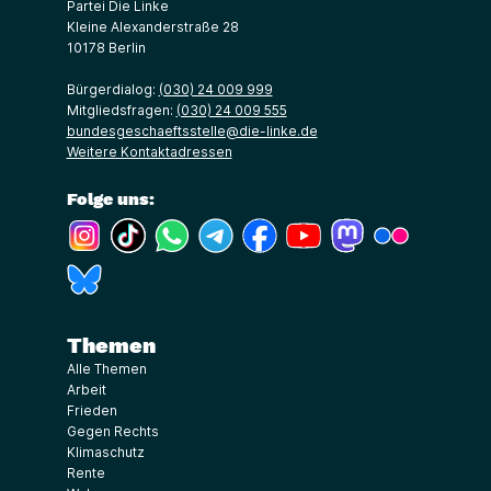
Partei Die Linke
Kleine Alexanderstraße 28
10178 Berlin
Bürgerdialog:
(030) 24 009 999
Mitgliedsfragen:
(030) 24 009 555
bundesgeschaeftsstelle@die-linke.de
Weitere Kontaktadressen
Folge uns:
(Link öffnet ein neues Fenster)
(Link öffnet ein neues Fenster)
(Link öffnet ein neues Fenster)
(Link öffnet ein neues Fenster)
(Link öffnet ein neues Fenster)
(Link öffnet ein neues Fe
(Link öffnet ein n
(Link öffne
(Link öffnet ein neues Fenster)
Themen
Alle Themen
Arbeit
Frieden
Gegen Rechts
Klimaschutz
Rente