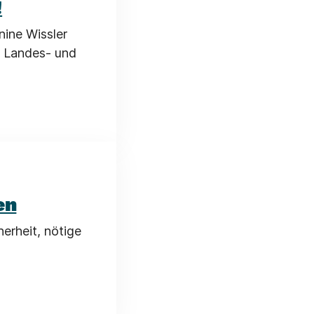
!
nine Wissler
f Landes- und
en
herheit, nötige