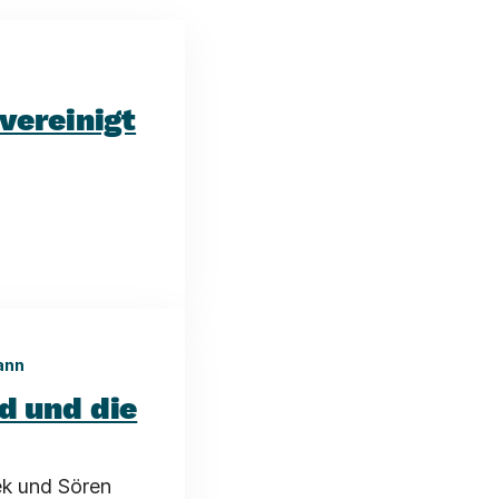
vereinigt
ann
d und die
ek und Sören