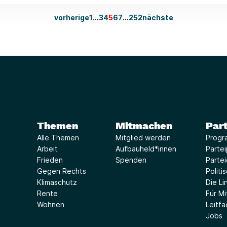
vorherige
1
…
3
4
5
6
7
…
252
nächste
Themen
Mitmachen
Part
Alle Themen
Mitglied werden
Progr
Arbeit
Aufbauheld*innen
Parte
Frieden
Spenden
Parte
Gegen Rechts
Politi
Klimaschutz
Die Lin
Rente
Für Mi
Wohnen
Leitf
Jobs