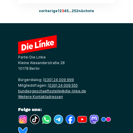
vorherige
1
2
3
4
5
…
252
nächste
Partei Die Linke
Kleine Alexanderstraße 28
10178 Berlin
Bürgerdialog:
(030) 24 009 999
Mitgliedsfragen:
(030) 24 009 555
bundesgeschaeftsstelle@die-linke.de
Weitere Kontaktadressen
Folge uns:
(Link öffnet ein neues Fenster)
(Link öffnet ein neues Fenster)
(Link öffnet ein neues Fenster)
(Link öffnet ein neues Fenster)
(Link öffnet ein neues Fenster)
(Link öffnet ein neues Fe
(Link öffnet ein n
(Link öffne
(Link öffnet ein neues Fenster)