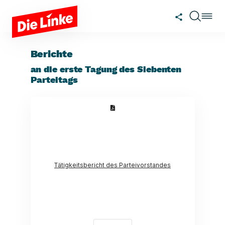
Zum Hauptinhalt springen
Berichte
an die erste Tagung des Siebenten
Parteitags
(Link öffnet ein neues Fenster)
Tätigkeitsbericht des Parteivorstandes