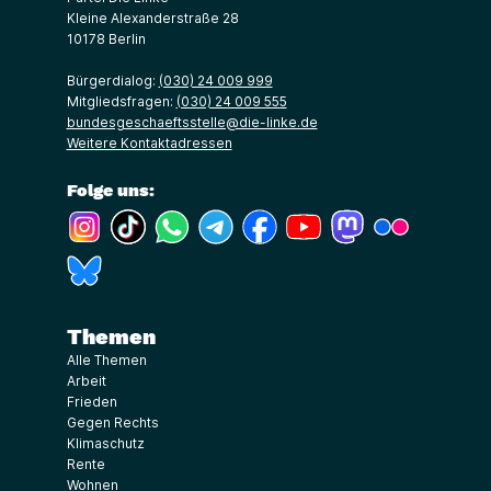
Kleine Alexanderstraße 28
10178 Berlin
Bürgerdialog:
(030) 24 009 999
Mitgliedsfragen:
(030) 24 009 555
bundesgeschaeftsstelle@die-linke.de
Weitere Kontaktadressen
Folge uns:
(Link öffnet ein neues Fenster)
(Link öffnet ein neues Fenster)
(Link öffnet ein neues Fenster)
(Link öffnet ein neues Fenster)
(Link öffnet ein neues Fenster)
(Link öffnet ein neues Fe
(Link öffnet ein n
(Link öffne
(Link öffnet ein neues Fenster)
Themen
Alle Themen
Arbeit
Frieden
Gegen Rechts
Klimaschutz
Rente
Wohnen