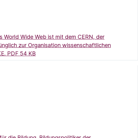
as World Wide Web ist mit dem CERN, der
nglich zur Organisation wissenschaftlichen
(Link öffnet ein neues Fenster)
KE.
PDF 54 KB
r die Bildung. Bildungspolitiker der