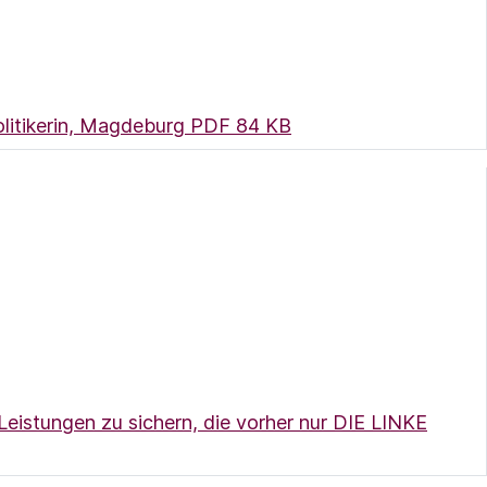
(Link öffnet ein neues
litikerin, Magdeburg
PDF 84 KB
 Leistungen zu sichern, die vorher nur DIE LINKE