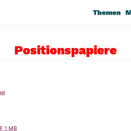
Themen
M
Positionspapiere
el
(Link öffnet ein neues Fenster)
F 1 MB