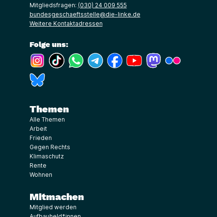
Mitgliedsfragen:
(030) 24 009 555
bundesgeschaeftsstelle@die-linke.de
Weitere Kontaktadressen
Folge uns:
(Link öffnet ein neues Fenster)
(Link öffnet ein neues Fenster)
(Link öffnet ein neues Fenster)
(Link öffnet ein neues Fenster)
(Link öffnet ein neues Fenster)
(Link öffnet ein neues Fe
(Link öffnet ein n
(Link öffne
(Link öffnet ein neues Fenster)
Themen
Alle Themen
Arbeit
Frieden
Gegen Rechts
Klimaschutz
Rente
Wohnen
Mitmachen
Mitglied werden
Aufbauheld*innen