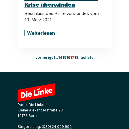
Krise überwinden
Beschluss des Parteivorstandes vom
13. März 2021
Weiterlesen
vorherige
1
…
14
15
16
17
18
nächste
Partei Die Linke
Kleine Alexanderstraße 28
10178 Berlin
Bürgerdialog:
(030) 24 009 999