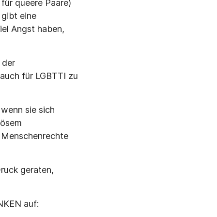
 für queere Paare)
gibt eine
iel Angst haben,
 der
 auch für LGBTTI zu
 wenn sie sich
giösem
r Menschenrechte
Druck geraten,
NKEN auf: