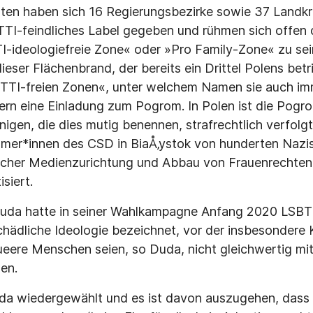
aten haben sich 16 Regierungsbezirke sowie 37 Landkr
TI-feindliches Label gegeben und rühmen sich offen d
ideologiefreie Zone« oder »Pro Family-Zone« zu sein
ieser Flächenbrand, der bereits ein Drittel Polens betri
TTI-freien Zonen«, unter welchem Namen sie auch imme
dern eine Einladung zum Pogrom. In Polen ist die Pog
enigen, die dies mutig benennen, strafrechtlich verfol
hmer*innen des CSD in BiaÅ‚ystok von hunderten Nazis
licher Medienzurichtung und Abbau von Frauenrechten
siert.
Duda hatte in seiner Wahlkampagne Anfang 2020 LSB
hädliche Ideologie bezeichnet, vor der insbesondere 
eere Menschen seien, so Duda, nicht gleichwertig mit
en.
da wiedergewählt und es ist davon auszugehen, dass 