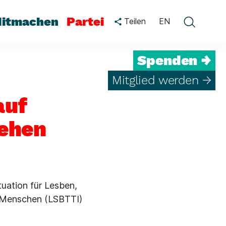
itmachen
Partei
Teilen
EN
Spenden →
Mitglied werden →
auf
iehen
uation für Lesben,
e Menschen (LSBTTI)