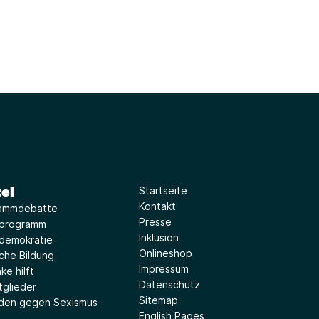
ei
Startseite
Kontakt
ammdebatte
Presse
iprogramm
Inklusion
idemokratie
Onlineshop
sche Bildung
Impressum
ke hilft
Datenschutz
tglieder
Sitemap
aden gegen Sexismus
English Pages