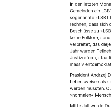
In den letzten Mon
Gemeinden ein LGBT
sogenannte »LSBTTI-
rechnen, dass sich d
Beschlüsse zu »LSB
keine Folklore, son
verbreitet, das diej
Jahr wurden Teilne
Justizreform, staat
massiv entdemokrati
Präsident Andrzej 
Lebensweisen als sc
werden müssten. Qu
»normalen« Mensch
Mitte Juli wurde Du