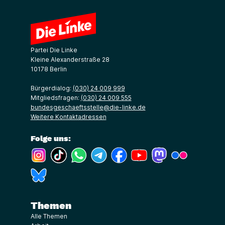
Partei Die Linke
Kleine Alexanderstraße 28
10178 Berlin
Bürgerdialog:
(030) 24 009 999
Mitgliedsfragen:
(030) 24 009 555
bundesgeschaeftsstelle@die-linke.de
Weitere Kontaktadressen
Folge uns:
(Link öffnet ein neues Fenster)
(Link öffnet ein neues Fenster)
(Link öffnet ein neues Fenster)
(Link öffnet ein neues Fenster)
(Link öffnet ein neues Fenster)
(Link öffnet ein neues Fe
(Link öffnet ein n
(Link öffne
(Link öffnet ein neues Fenster)
Themen
Alle Themen