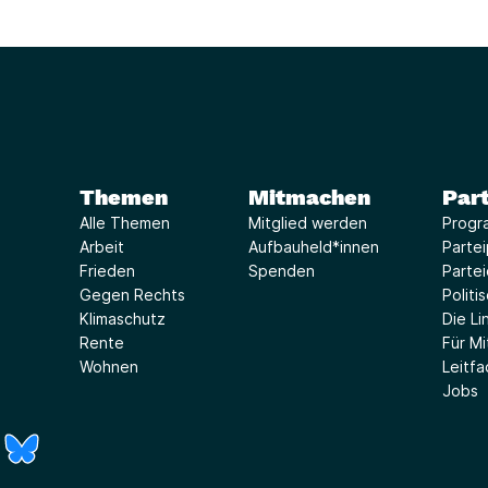
Themen
Mitmachen
Part
Alle Themen
Mitglied werden
Progr
Arbeit
Aufbauheld*innen
Parte
Frieden
Spenden
Parte
Gegen Rechts
Politi
Klimaschutz
Die Lin
Rente
Für Mi
Wohnen
Leitf
Jobs
r)
Fenster)
neues Fenster)
t ein neues Fenster)
 öffnet ein neues Fenster)
(Link öffnet ein neues Fenster)
(Link öffnet ein neues Fenster)