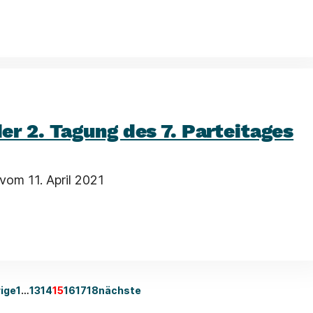
r 2. Tagung des 7. Parteitages
vom 11. April 2021
ige
1
…
13
14
15
16
17
18
nächste