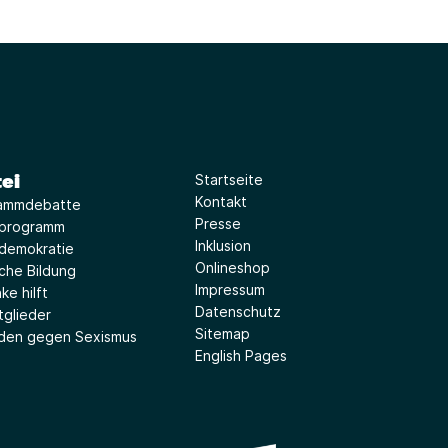
ei
Startseite
Kontakt
ammdebatte
Presse
iprogramm
Inklusion
idemokratie
Onlineshop
sche Bildung
Impressum
ke hilft
Datenschutz
tglieder
Sitemap
aden gegen Sexismus
English Pages