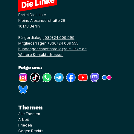
Partei Die Linke
Kleine Alexanderstraße 28
10178 Berlin
Bürgerdialog:
(030) 24 009 999
Mitgliedsfragen:
(030) 24 009 555
bundesgeschaeftsstelle@die-linke.de
Weitere Kontaktadressen
Folge uns:
(Link öffnet ein neues Fenster)
(Link öffnet ein neues Fenster)
(Link öffnet ein neues Fenster)
(Link öffnet ein neues Fenster)
(Link öffnet ein neues Fenster)
(Link öffnet ein neues Fe
(Link öffnet ein n
(Link öffne
(Link öffnet ein neues Fenster)
Themen
Alle Themen
Arbeit
Frieden
Gegen Rechts