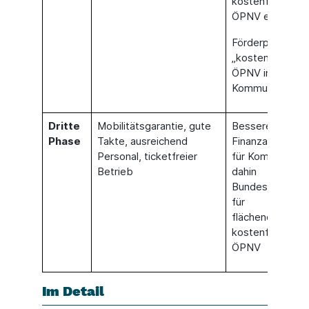
kostenfreien
ÖPNV erheben
Förderprogram
„kostenfreier
ÖPNV in
Kommunen“
Dritte
Mobilitätsgarantie, gute
Bessere
Phase
Takte, ausreichend
Finanzausstattu
Personal, ticketfreier
für Kommunen, 
Betrieb
dahin
Bundeszuschüs
für
flächendeckend
kostenfreien
ÖPNV
Im Detail