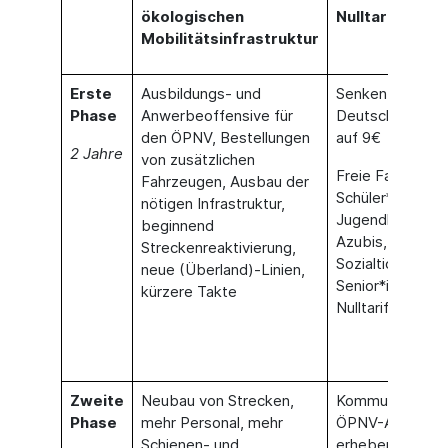
ökologischen
Nulltarif
Mobilitätsinfrastruktur
Erste
Ausbildungs- und
Senken des
Phase
Anwerbeoffensive für
Deutschlandtick
den ÖPNV, Bestellungen
auf 9€
2 Jahre
von zusätzlichen
Freie Fahrt für
Fahrzeugen, Ausbau der
Schüler*innen,
nötigen Infrastruktur,
Jugendliche &
beginnend
Azubis,
Streckenreaktivierung,
Sozialticket,
neue (Überland)-Linien,
Senior*innen zu
kürzere Takte
Nulltarif
Zweite
Neubau von Strecken,
Kommunen kön
Phase
mehr Personal, mehr
ÖPNV-Abgabe
Schienen- und
erheben, um da