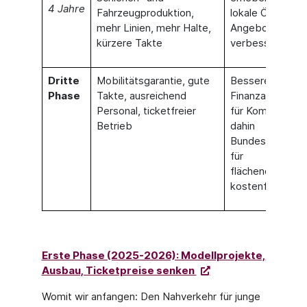
4 Jahre
Fahrzeugproduktion,
lokale ÖPNV-
mehr Linien, mehr Halte,
Angebot zu
kürzere Takte
verbessern.
Dritte
Mobilitätsgarantie, gute
Bessere
Phase
Takte, ausreichend
Finanzausstattu
Personal, ticketfreier
für Kommunen, 
Betrieb
dahin
Bundeszuschüs
für
flächendeckend
kostenfreien Ö
Erste Phase (2025-2026): Modellprojekte,
Ausbau, Ticketpreise senken
Womit wir anfangen: Den Nahverkehr für junge