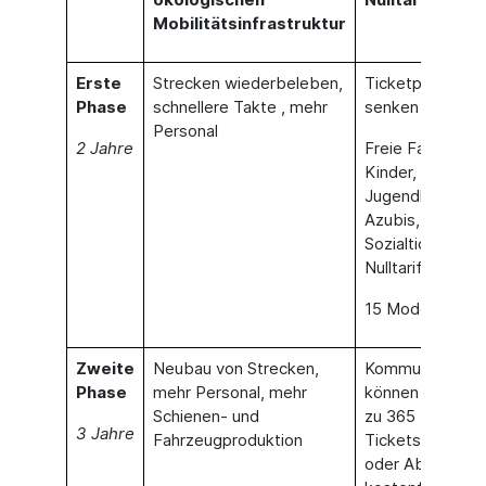
Mobilitätsinfrastruktur
Erste
Strecken wiederbeleben,
Ticketpreise
Phase
schnellere Takte , mehr
senken
Personal
2 Jahre
Freie Fahrt für
Kinder,
Jugendliche &
Azubis,
Sozialticket zu
Nulltarif
15 Modellprojek
Zweite
Neubau von Strecken,
Kommunen
Phase
mehr Personal, mehr
können Zuschüs
Schienen- und
zu 365 Euro-
3 Jahre
Fahrzeugproduktion
Tickets erhalten
oder Abgaben f