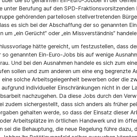
l über die so genannten Ein-Euro-Jobber in der Gemei
de unter Berufung auf den SPD-Fraktionsvorsitzenden
uppe gehörenden parteilosen stellvertretenden Bürge
dass es sich bei der Abschaffung der so genannten Ei
 um „ein Gerücht“ oder „ein Missverständnis“ handele
chlussvorlage hätte gereicht, um festzustellen, dass de
r so genannten Ein-Euro-Jobs bis auf wenige Ausnah
sfrau. Und bei den Ausnahmen handele es sich zum ein
aufen sollen und zum anderen um eine eng begrenzte 
 um eine solche Arbeitsgelegenheit bewerben oder die z
aufgrund individueller Einschränkungen nicht in der La
bsarbeit nachzugehen. Da diese Jobs durch den Ver
i zudem sichergestellt, dass sich anders als früher pe
rgaben gehalten werde, so dass der Einsatz dieser Arb
der Arbeitsplätze im örtlichen Handwerk und im öffen
 sei die Behauptung, die neue Regelung führe dazu, d