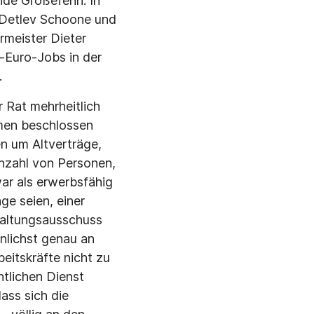
nde Großefehn. In
 Detlev Schoone und
rmeister Dieter
n-Euro-Jobs in der
.
r Rat mehrheitlich
men beschlossen
en um Altverträge,
Anzahl von Personen,
war als erwerbsfähig
ge seien, einer
waltungsausschuss
inlichst genau an
eitskräfte nicht zu
tlichen Dienst
ass sich die