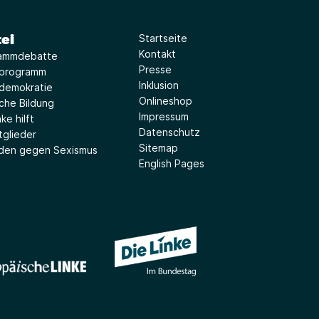
ei
Startseite
Kontakt
ammdebatte
Presse
iprogramm
Inklusion
idemokratie
Onlineshop
sche Bildung
Impressum
ke hilft
Datenschutz
tglieder
Sitemap
aden gegen Sexismus
English Pages
(Link öffnet ein neues Fe
(Link öffnet ein neues Fenster)