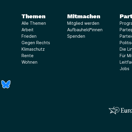
Themen
Mitmachen
Part
Alle Themen
Mitglied werden
Progr
Arbeit
Aufbauheld*innen
Parte
Frieden
Spenden
Parte
Gegen Rechts
Politi
Klimaschutz
Die Lin
Rente
Für Mi
Wohnen
Leitf
Jobs
r)
Fenster)
neues Fenster)
t ein neues Fenster)
 öffnet ein neues Fenster)
(Link öffnet ein neues Fenster)
(Link öffnet ein neues Fenster)