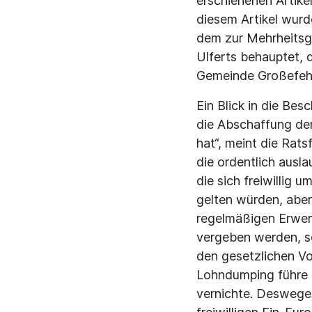
erschienenen Artike
diesem Artikel wur
dem zur Mehrheitsgr
Ulferts behauptet, 
Gemeinde Großefehn
Ein Blick in die Bes
die Abschaffung de
hat“, meint die Rat
die ordentlich ausl
die sich freiwillig
gelten würden, aber 
regelmäßigen Erwer
vergeben werden, se
den gesetzlichen Vo
Lohndumping führe o
vernichte. Deswegen