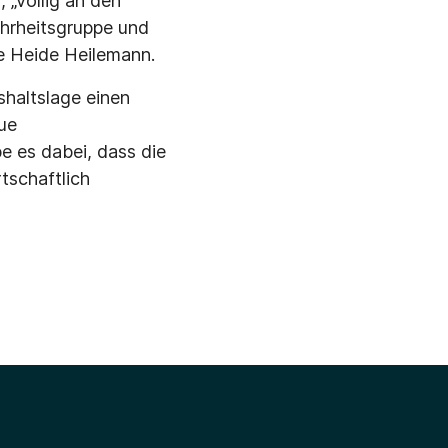
 „völlig an den
hrheitsgruppe und
de Heide Heilemann.
shaltslage einen
ue
be es dabei, dass die
tschaftlich