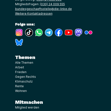
Mitgliedsfragen:
(030) 24 009 555
bundesgeschaeftsstelle@die-linke.de
Weitere Kontaktadressen
Folge uns:
(Link öffnet ein neues Fenster)
(Link öffnet ein neues Fenster)
(Link öffnet ein neues Fenster)
(Link öffnet ein neues Fenster)
(Link öffnet ein neues Fenster)
(Link öffnet ein neues Fe
(Link öffnet ein n
(Link öffne
(Link öffnet ein neues Fenster)
Themen
Alle Themen
Arbeit
Frieden
Gegen Rechts
Klimaschutz
Rente
Wohnen
Mitmachen
Mitglied werden