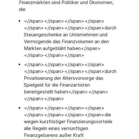
Finanzmärkten sind Politiker und Ökonomen,
die
<//span><//span><//span><//span>
<//span><//span><//span><//span>durch
Steuergeschenke an Unternehmen und
Vermögende das Finanzvolumen an den
Märkten aufgebläht haben<//span>
<//span><//span><//span>
<//span><//span><//span><//span>
<//span><//span><//span><//span>durch
Privatisierung der Altersvorsorge das
Spielgeld für die Finanzartisten
bereitgestellt haben<//span><//span>
<//span><//span>
<//span><//span><//span><//span>
<//span><//span><//span><//span>die
wegen kurzfristiger Finanzierungsvorteile
alle Regeln eines vernünftigen
Finanzgebarens außer Kraft