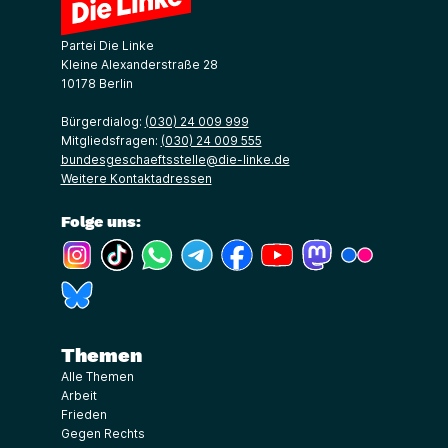
Partei Die Linke
Kleine Alexanderstraße 28
10178 Berlin
Bürgerdialog:
(030) 24 009 999
Mitgliedsfragen:
(030) 24 009 555
bundesgeschaeftsstelle@die-linke.de
Weitere Kontaktadressen
Folge uns:
(Link öffnet ein neues Fenster)
(Link öffnet ein neues Fenster)
(Link öffnet ein neues Fenster)
(Link öffnet ein neues Fenster)
(Link öffnet ein neues Fenster)
(Link öffnet ein neues Fe
(Link öffnet ein n
(Link öffne
(Link öffnet ein neues Fenster)
Themen
Alle Themen
Arbeit
Frieden
Gegen Rechts