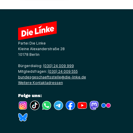
Partei Die Linke
Kleine Alexanderstraße 28
10178 Berlin
Bürgerdialog:
(030) 24 009 999
Mitgliedsfragen:
(030) 24 009 555
bundesgeschaeftsstelle@die-linke.de
Weitere Kontaktadressen
Folge uns:
(Link öffnet ein neues Fenster)
(Link öffnet ein neues Fenster)
(Link öffnet ein neues Fenster)
(Link öffnet ein neues Fenster)
(Link öffnet ein neues Fenster)
(Link öffnet ein neues Fe
(Link öffnet ein n
(Link öffne
(Link öffnet ein neues Fenster)