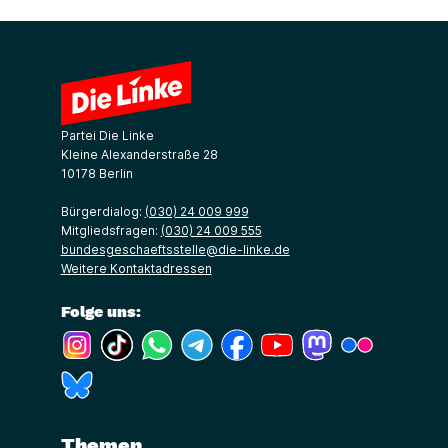
Partei Die Linke
Kleine Alexanderstraße 28
10178 Berlin
Bürgerdialog:
(030) 24 009 999
Mitgliedsfragen:
(030) 24 009 555
bundesgeschaeftsstelle@die-linke.de
Weitere Kontaktadressen
Folge uns:
(Link öffnet ein neues Fenster)
(Link öffnet ein neues Fenster)
(Link öffnet ein neues Fenster)
(Link öffnet ein neues Fenster)
(Link öffnet ein neues Fenster)
(Link öffnet ein neues Fe
(Link öffnet ein n
(Link öffne
(Link öffnet ein neues Fenster)
Themen