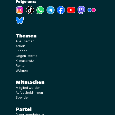
Folge uns:
(Link öffnet ein neues Fenster)
(Link öffnet ein neues Fenster)
(Link öffnet ein neues Fenster)
(Link öffnet ein neues Fenster)
(Link öffnet ein neues Fenster)
(Link öffnet ein neues Fe
(Link öffnet ein n
(Link öffne
(Link öffnet ein neues Fenster)
Themen
Alle Themen
Arbeit
Frieden
Gegen Rechts
Klimaschutz
Rente
Wohnen
Mitmachen
Mitglied werden
Aufbauheld*innen
Spenden
Partei
Programmdebatte