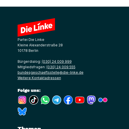
Partei Die Linke
Kleine Alexanderstraße 28
10178 Berlin
Bürgerdialog:
(030) 24 009 999
Mitgliedsfragen:
(030) 24 009 555
bundesgeschaeftsstelle@die-linke.de
Weitere Kontaktadressen
Folge uns:
(Link öffnet ein neues Fenster)
(Link öffnet ein neues Fenster)
(Link öffnet ein neues Fenster)
(Link öffnet ein neues Fenster)
(Link öffnet ein neues Fenster)
(Link öffnet ein neues Fe
(Link öffnet ein n
(Link öffne
(Link öffnet ein neues Fenster)
Themen