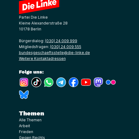
Partei Die Linke
Kleine Alexanderstraße 28
10178 Berlin
Bürgerdialog:
(030) 24 009 999
Mitgliedsfragen:
(030) 24 009 555
bundesgeschaeftsstelle@die-linke.de
Weitere Kontaktadressen
Folge uns:
(Link öffnet ein neues Fenster)
(Link öffnet ein neues Fenster)
(Link öffnet ein neues Fenster)
(Link öffnet ein neues Fenster)
(Link öffnet ein neues Fenster)
(Link öffnet ein neues Fe
(Link öffnet ein n
(Link öffne
(Link öffnet ein neues Fenster)
Themen
Alle Themen
Arbeit
Frieden
Gegen Rechts