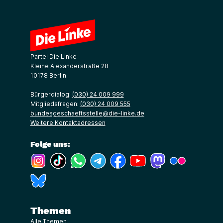
Partei Die Linke
Kleine Alexanderstraße 28
10178 Berlin
Bürgerdialog:
(030) 24 009 999
Mitgliedsfragen:
(030) 24 009 555
bundesgeschaeftsstelle@die-linke.de
Weitere Kontaktadressen
Folge uns:
(Link öffnet ein neues Fenster)
(Link öffnet ein neues Fenster)
(Link öffnet ein neues Fenster)
(Link öffnet ein neues Fenster)
(Link öffnet ein neues Fenster)
(Link öffnet ein neues Fe
(Link öffnet ein n
(Link öffne
(Link öffnet ein neues Fenster)
Themen
Alle Themen