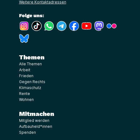
Weitere Kontaktadressen
Folge uns:
(Link öffnet ein neues Fenster)
(Link öffnet ein neues Fenster)
(Link öffnet ein neues Fenster)
(Link öffnet ein neues Fenster)
(Link öffnet ein neues Fenster)
(Link öffnet ein neues Fe
(Link öffnet ein n
(Link öffne
(Link öffnet ein neues Fenster)
Themen
Alle Themen
Arbeit
Frieden
Gegen Rechts
Klimaschutz
Rente
Wohnen
Mitmachen
Mitglied werden
Aufbauheld*innen
Spenden