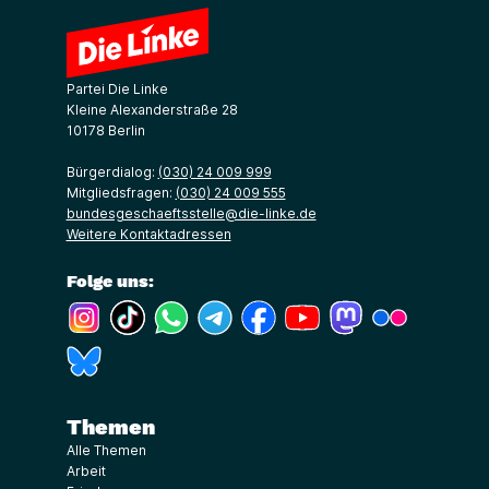
Partei Die Linke
Kleine Alexanderstraße 28
10178 Berlin
Bürgerdialog:
(030) 24 009 999
Mitgliedsfragen:
(030) 24 009 555
bundesgeschaeftsstelle@die-linke.de
Weitere Kontaktadressen
Folge uns:
(Link öffnet ein neues Fenster)
(Link öffnet ein neues Fenster)
(Link öffnet ein neues Fenster)
(Link öffnet ein neues Fenster)
(Link öffnet ein neues Fenster)
(Link öffnet ein neues Fe
(Link öffnet ein n
(Link öffne
(Link öffnet ein neues Fenster)
Themen
Alle Themen
Arbeit