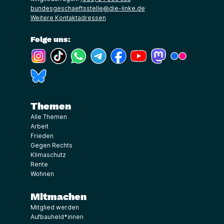
bundesgeschaeftsstelle@die-linke.de
Weitere Kontaktadressen
Folge uns:
(Link öffnet ein neues Fenster)
(Link öffnet ein neues Fenster)
(Link öffnet ein neues Fenster)
(Link öffnet ein neues Fenster)
(Link öffnet ein neues Fenster)
(Link öffnet ein neues Fe
(Link öffnet ein n
(Link öffne
(Link öffnet ein neues Fenster)
Themen
Alle Themen
Arbeit
Frieden
Gegen Rechts
Klimaschutz
Rente
Wohnen
Mitmachen
Mitglied werden
Aufbauheld*innen