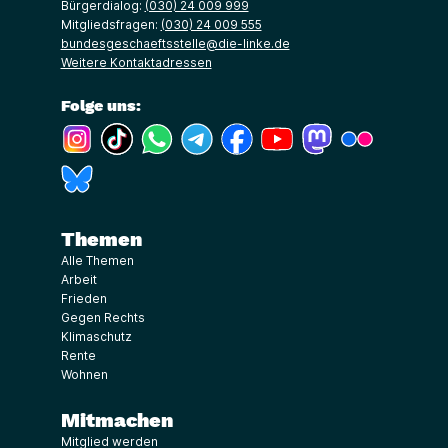
Bürgerdialog:
(030) 24 009 999
Mitgliedsfragen:
(030) 24 009 555
bundesgeschaeftsstelle@die-linke.de
Weitere Kontaktadressen
Folge uns:
(Link öffnet ein neues Fenster)
(Link öffnet ein neues Fenster)
(Link öffnet ein neues Fenster)
(Link öffnet ein neues Fenster)
(Link öffnet ein neues Fenster)
(Link öffnet ein neues Fe
(Link öffnet ein n
(Link öffne
(Link öffnet ein neues Fenster)
Themen
Alle Themen
Arbeit
Frieden
Gegen Rechts
Klimaschutz
Rente
Wohnen
Mitmachen
Mitglied werden