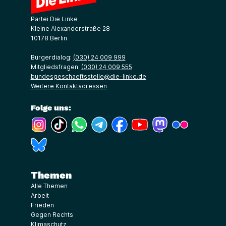
Partei Die Linke
Kleine Alexanderstraße 28
10178 Berlin
Bürgerdialog:
(030) 24 009 999
Mitgliedsfragen:
(030) 24 009 555
bundesgeschaeftsstelle@die-linke.de
Weitere Kontaktadressen
Folge uns:
(Link öffnet ein neues Fenster)
(Link öffnet ein neues Fenster)
(Link öffnet ein neues Fenster)
(Link öffnet ein neues Fenster)
(Link öffnet ein neues Fenster)
(Link öffnet ein neues Fe
(Link öffnet ein n
(Link öffne
(Link öffnet ein neues Fenster)
Themen
Alle Themen
Arbeit
Frieden
Gegen Rechts
Klimaschutz