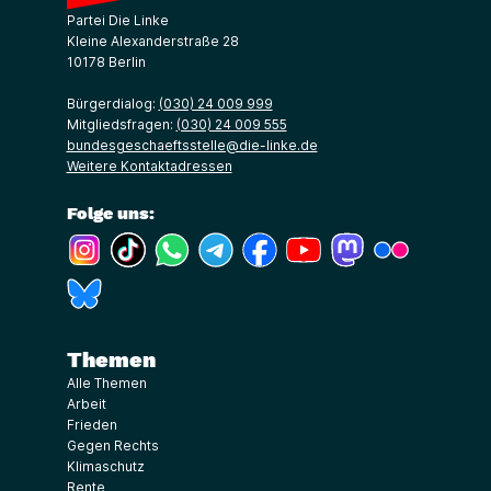
Partei Die Linke
Kleine Alexanderstraße 28
10178 Berlin
Bürgerdialog:
(030) 24 009 999
Mitgliedsfragen:
(030) 24 009 555
bundesgeschaeftsstelle@die-linke.de
Weitere Kontaktadressen
Folge uns:
(Link öffnet ein neues Fenster)
(Link öffnet ein neues Fenster)
(Link öffnet ein neues Fenster)
(Link öffnet ein neues Fenster)
(Link öffnet ein neues Fenster)
(Link öffnet ein neues Fe
(Link öffnet ein n
(Link öffne
(Link öffnet ein neues Fenster)
Themen
Alle Themen
Arbeit
Frieden
Gegen Rechts
Klimaschutz
Rente