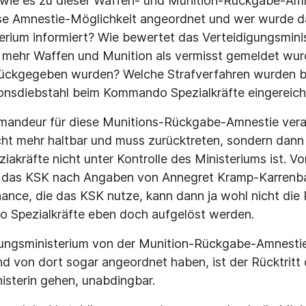
 wie es zu dieser Waffen- und Munition-Rückgabe-A
ese Amnestie-Möglichkeit angeordnet und wer wurde d
erium informiert? Wie bewertet das Verteidigungsmini
it mehr Waffen und Munition als vermisst gemeldet w
rückgegeben wurden? Welche Strafverfahren wurden b
onsdiebstahl beim Kommando Spezialkräfte eingereich
andeur für diese Munitions-Rückgabe-Amnestie verant
cht mehr haltbar und muss zurücktreten, sondern dann i
kräfte nicht unter Kontrolle des Ministeriums ist. V
 das KSK nach Angaben von Annegret Kramp-Karrenb
nce, die das KSK nutze, kann dann ja wohl nicht die
Spezialkräfte eben doch aufgelöst werden.
igungsministerium von der Munition-Rückgabe-Amnest
and von dort sogar angeordnet haben, ist der Rücktritt
nisterin gehen, unabdingbar.