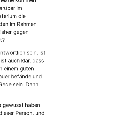
mnestie kommen
arüber im
sterium die
urden im Rahmen
isher gegen
t?
wortlich sein, ist
st auch klar, dass
on einem guten
auer befände und
 Rede sein. Dann
ie gewusst haben
 dieser Person, und