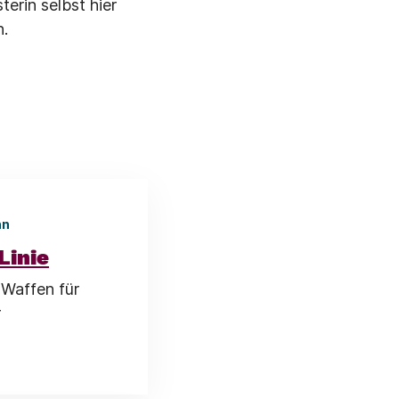
erin selbst hier
n.
nn
Linie
 Waffen für
r