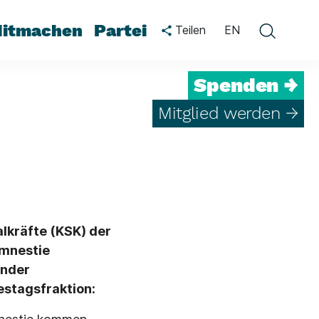
itmachen
Partei
Teilen
EN
Spenden →
Mitglied werden →
lkräfte (KSK) der
mnestie
ender
estagsfraktion: