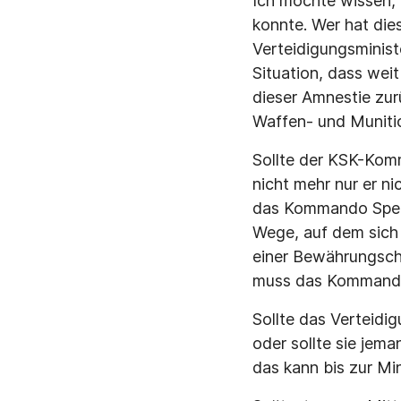
Ich möchte wissen,
konnte. Wer hat di
Verteidigungsminist
Situation, dass we
dieser Amnestie zu
Waffen- und Muniti
Sollte der KSK-Komm
nicht mehr nur er ni
das Kommando Spezia
Wege, auf dem sich
einer Bewährungscha
muss das Kommando 
Sollte das Verteid
oder sollte sie jem
das kann bis zur Mi