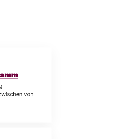
gramm
g
nzwischen von