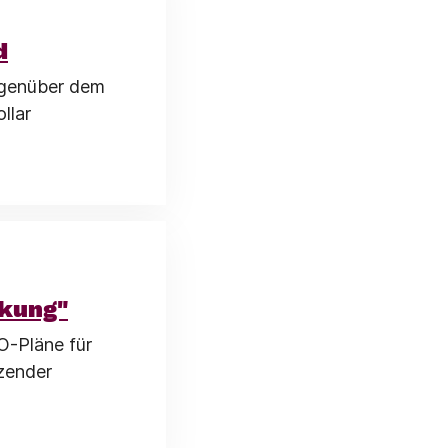
d
egenüber dem
llar
ckung"
O-Pläne für
zender