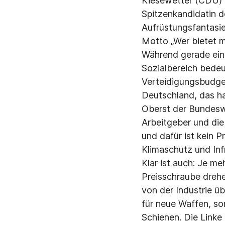
Kiesewetter (CDU) g
Spitzenkandidatin d
Aufrüstungsfantasi
Motto „Wer bietet me
Während gerade ein
Sozialbereich bedeu
Verteidigungsbudget
Deutschland, das ha
Oberst der Bundeswe
Arbeitgeber und die
und dafür ist kein 
Klimaschutz und Infr
Klar ist auch: Je m
Preisschraube dreh
von der Industrie ü
für neue Waffen, so
Schienen. Die Linke