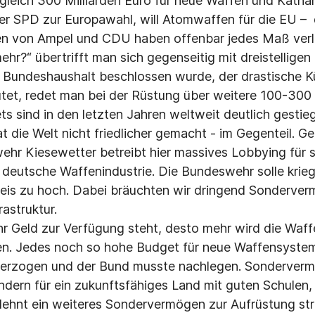
leich 300 Milliarden Euro für neue Waffen und Kathari
er SPD zur Europawahl, will Atomwaffen für die EU – 
en von Ampel und CDU haben offenbar jedes Maß ver
hr?“ übertrifft man sich gegenseitig mit dreistelligen
 Bundeshaushalt beschlossen wurde, der drastische 
tet, redet man bei der Rüstung über weitere 100-300 M
s sind in den letzten Jahren weltweit deutlich gestieg
t die Welt nicht friedlicher gemacht - im Gegenteil. G
hr Kiesewetter betreibt hier massives Lobbying für 
 deutsche Waffenindustrie. Die Bundeswehr solle krie
Preis zu hoch. Dabei bräuchten wir dringend Sonderver
astruktur.
ehr Geld zur Verfügung steht, desto mehr wird die Waff
en. Jedes noch so hohe Budget für neue Waffensyste
berzogen und der Bund musste nachlegen. Sondervermö
ndern für ein zukunftsfähiges Land mit guten Schulen
 lehnt ein weiteres Sondervermögen zur Aufrüstung stri