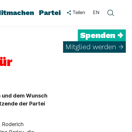
itmachen
Partei
Teilen
EN
Spenden →
Mitglied werden →
ür
en und dem Wunsch
zende der Partei
, Roderich