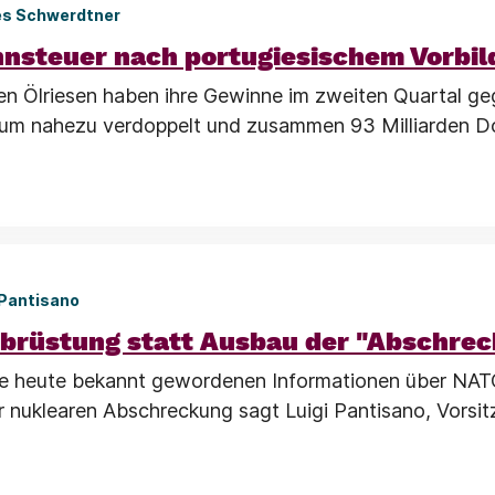
es Schwerdtner
nsteuer nach portugiesischem Vorbil
en Ölriesen haben ihre Gewinne im zweiten Quartal g
aum nahezu verdoppelt und zusammen 93 Milliarden Do
 Pantisano
brüstung statt Ausbau der "Abschre
die heute bekannt gewordenen Informationen über NAT
 nuklearen Abschreckung sagt Luigi Pantisano, Vorsit