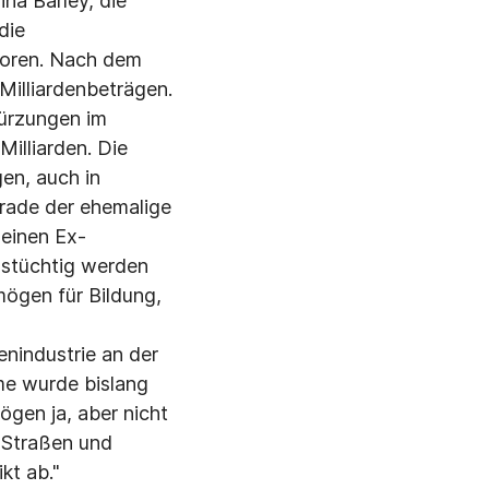
na Barley, die
die
loren. Nach dem
 Milliardenbeträgen.
Kürzungen im
illiarden. Die
en, auch in
erade der ehemalige
seinen Ex-
gstüchtig werden
mögen für Bildung,
enindustrie an der
me wurde bislang
gen ja, aber nicht
, Straßen und
kt ab."