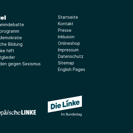
ei
Startseite
Kontakt
ammdebatte
Presse
iprogramm
Inklusion
idemokratie
Onlineshop
sche Bildung
Impressum
ke hilft
Datenschutz
tglieder
Sitemap
aden gegen Sexismus
English Pages
(Link öffnet ein neues Fe
(Link öffnet ein neues Fenster)