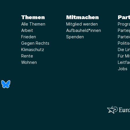
Themen
Mitmachen
Part
Alle Themen
Mitglied werden
Progr
Arbeit
Aufbauheld*innen
Parte
Frieden
Spenden
Parte
Gegen Rechts
Politi
Klimaschutz
Die Lin
Rente
Für Mi
Wohnen
Leitf
Jobs
r)
Fenster)
neues Fenster)
t ein neues Fenster)
 öffnet ein neues Fenster)
(Link öffnet ein neues Fenster)
(Link öffnet ein neues Fenster)