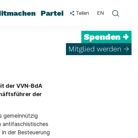
itmachen
Partei
Teilen
EN
Spenden →
Mitglied werden →
eit der VVN-BdA
häftsführer der
ls gemeinnützig
 antifaschistisches
h in der Besteuerung