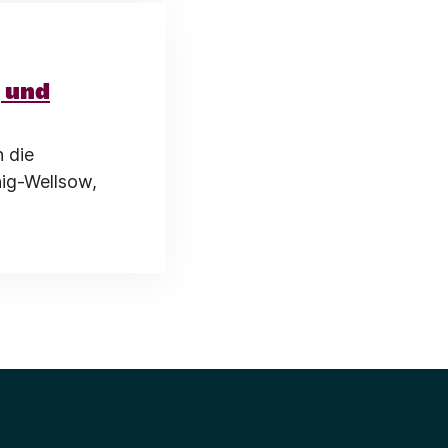
 und
 die
nig-Wellsow,