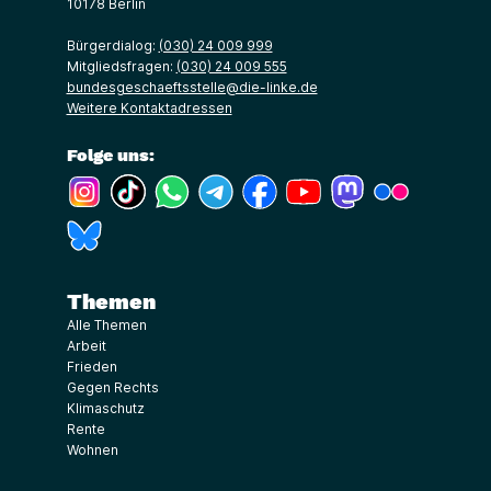
10178 Berlin
Bürgerdialog:
(030) 24 009 999
Mitgliedsfragen:
(030) 24 009 555
bundesgeschaeftsstelle@die-linke.de
Weitere Kontaktadressen
Folge uns:
(Link öffnet ein neues Fenster)
(Link öffnet ein neues Fenster)
(Link öffnet ein neues Fenster)
(Link öffnet ein neues Fenster)
(Link öffnet ein neues Fenster)
(Link öffnet ein neues Fe
(Link öffnet ein n
(Link öffne
(Link öffnet ein neues Fenster)
Themen
Alle Themen
Arbeit
Frieden
Gegen Rechts
Klimaschutz
Rente
Wohnen