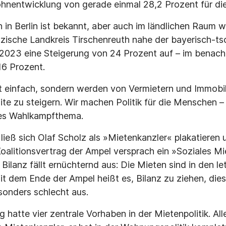
ohnentwicklung von gerade einmal 28,2 Prozent für di
in Berlin ist bekannt, aber auch im ländlichen Raum 
lzische Landkreis Tirschenreuth nahe der bayerisch-t
 2023 eine Steigerung von 24 Prozent auf – im benac
16 Prozent.
ht einfach, sondern werden von Vermietern und Immobi
ite zu steigern. Wir machen Politik für die Menschen –
les Wahlkampfthema.
ieß sich Olaf Scholz als »Mietenkanzler« plakatieren 
oalitionsvertrag der Ampel versprach ein »Soziales Mi
ilanz fällt ernüchternd aus: Die Mieten sind in den le
it dem Ende der Ampel heißt es, Bilanz zu ziehen, diese
sonders schlecht aus.
hatte vier zentrale Vorhaben in der Mietenpolitik. All