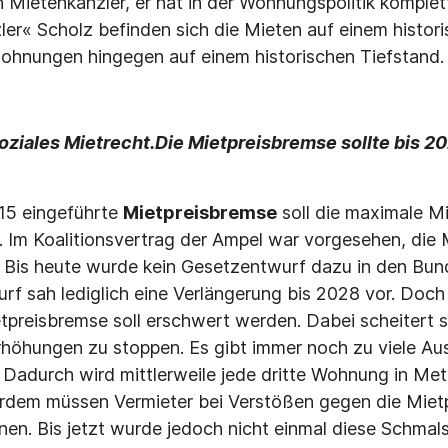
n Mietenkanzler, er hat in der Wohnungspolitik komplet
er« Scholz befinden sich die Mieten auf einem histor
wohnungen hingegen auf einem historischen Tiefstand.
oziales Mietrecht.
Die Mietpreisbremse sollte bis 2
15 eingeführte
Mietpreisbremse
soll die maximale M
. Im Koalitionsvertrag der Ampel war vorgesehen, die 
 Bis heute wurde kein Gesetzentwurf dazu in den Bun
f sah lediglich eine Verlängerung bis 2028 vor. Doch n
reisbremse soll erschwert werden. Dabei scheitert si
rhöhungen zu stoppen. Es gibt immer noch zu viele Au
Dadurch wird mittlerweile jede dritte Wohnung in Met
dem müssen Vermieter bei Verstößen gegen die Miet
hnen. Bis jetzt wurde jedoch nicht einmal diese Schmal