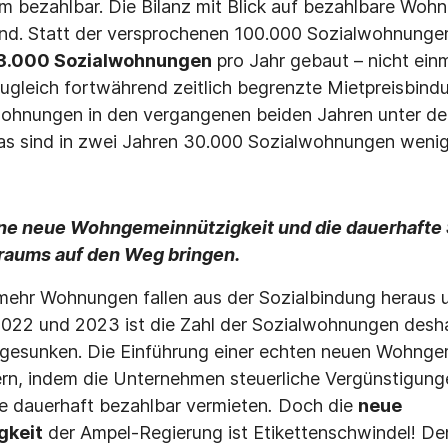
um bezahlbar. Die Bilanz mit Blick auf bezahlbare Wohn
nd. Statt der versprochenen 100.000 Sozialwohnungen
3.000 Sozialwohnungen
pro Jahr gebaut – nicht einm
 zugleich fortwährend zeitlich begrenzte Mietpreisbind
lwohnungen in den vergangenen beiden Jahren unter de
as sind in zwei Jahren 30.000 Sozialwohnungen wenig
ne neue Wohngemeinnützigkeit und die dauerhafte
aums auf den Weg bringen.
mehr Wohnungen fallen aus der Sozialbindung heraus 
 2022 und 2023 ist die Zahl der Sozialwohnungen desh
esunken. Die Einführung einer echten neuen Wohngem
ern, indem die Unternehmen steuerliche Vergünstigun
 dauerhaft bezahlbar vermieten
.
Doch die
neue
gkeit
der Ampel-Regierung ist Etikettenschwindel! D