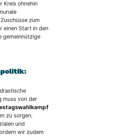
r Kreis ohnehin
mmunale
. Zuschüsse zum
 einen Start in den
ge gemeinnützige
olitik:
drastische
g muss von der
ndestagswahlkampf
en zu sorgen.
zialen und
fordern wir zudem