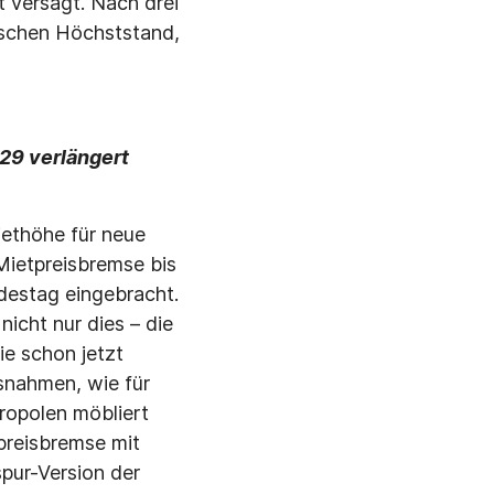
t versagt. Nach drei
ischen Höchststand,
029 verlängert
iethöhe für neue
Mietpreisbremse bis
destag eingebracht.
icht nur dies – die
e schon jetzt
snahmen, wie für
ropolen möbliert
preisbremse mit
spur-Version der