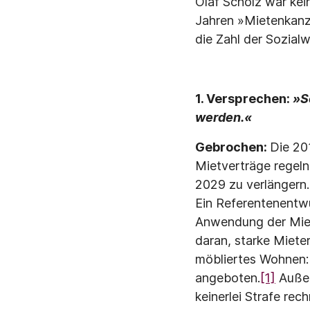
Olaf Scholz war kei
Jahren »Mietenkanzl
die Zahl der Sozial
1. Versprechen:
»S
werden.«
Gebrochen:
Die 20
Mietverträge regeln
2029 zu verlängern.
Ein Referentenentwur
Anwendung der Mietp
daran, starke Miete
möbliertes Wohnen: 
angeboten.
[1]
Außer
keinerlei Strafe rec