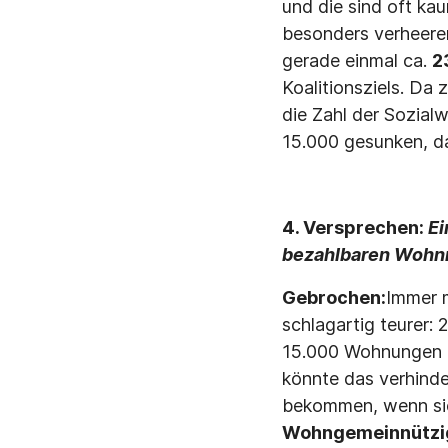
und die sind oft ka
besonders verheere
gerade einmal ca.
2
Koalitionsziels. Da
die Zahl der Sozia
15.000 gesunken, d
4. Versprechen:
Ei
bezahlbaren Wohnr
Gebrochen:
Immer 
schlagartig teurer:
15.000 Wohnungen g
könnte das verhind
bekommen, wenn sie
Wohngemeinnützi