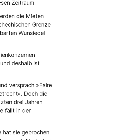
esen Zeitraum.
werden die Mieten
schechischen Grenze
hbarten Wunsiedel
lienkonzernen
 und deshalb ist
und versprach »Faire
etrecht«. Doch die
tzten drei Jahren
 fällt in der
e hat sie gebrochen.