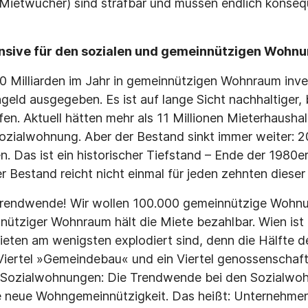
Mietwucher) sind strafbar und müssen endlich konse
fensive für den sozialen und gemeinnützigen Wohn
20 Milliarden im Jahr in gemeinnützigen Wohnraum inves
ld ausgegeben. Es ist auf lange Sicht nachhaltiger,
n. Aktuell hätten mehr als 11 Millionen Mieterhausha
ozialwohnung. Aber der Bestand sinkt immer weiter: 20
n. Das ist ein historischer Tiefstand – Ende der 1980e
r Bestand reicht nicht einmal für jeden zehnten dieser
e Trendwende! Wir wollen 100.000 gemeinnützige Wohn
ütziger Wohnraum hält die Miete bezahlbar. Wien ist 
Mieten am wenigsten explodiert sind, denn die Hälfte 
Viertel »Gemeindebau« und ein Viertel genossenschaft
r Sozialwohnungen: Die Trendwende bei den Sozialwo
e neue Wohngemeinnützigkeit. Das heißt: Unternehmen,