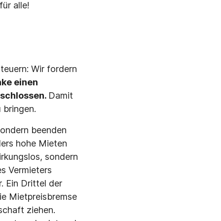
ür alle!
steuern: Wir fordern
nke
einen
schlossen.
Damit
 bringen.
 sondern beenden
ers hohe Mieten
irkungslos, sondern
es Vermieters
Ein Drittel der
die Mietpreisbremse
schaft ziehen.