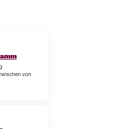
gramm
g
nzwischen von