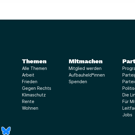
Themen
Mitmachen
Part
Alle Themen
Mitglied werden
Progr
Arbeit
Aufbauheld*innen
Parte
Frieden
Spenden
Parte
Gegen Rechts
Politi
Klimaschutz
Die Lin
Rente
Für Mi
Wohnen
Leitf
Jobs
r)
Fenster)
neues Fenster)
t ein neues Fenster)
 öffnet ein neues Fenster)
(Link öffnet ein neues Fenster)
(Link öffnet ein neues Fenster)