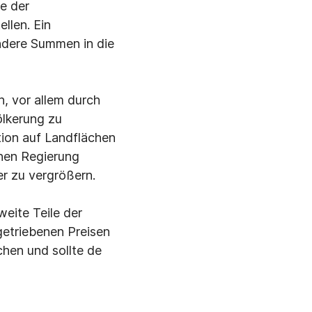
ie der
llen. Ein
ndere Summen in die
, vor allem durch
ölkerung zu
ktion auf Landflächen
hen Regierung
er zu vergrößern.
weite Teile der
getriebenen Preisen
chen und sollte de