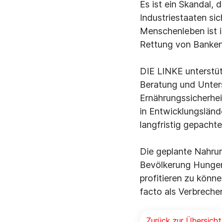
Es ist ein Skandal, 
Industriestaaten si
Menschenleben ist 
Rettung von Banken
DIE LINKE unterstüt
Beratung und Unter
Ernährungssicherheit
in Entwicklungslän
langfristig gepacht
Die geplante Nahrun
Bevölkerung Hunger 
profitieren zu könn
facto als Verbreche
Zurück zur Übersicht