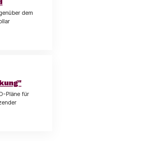
d
egenüber dem
llar
ckung"
O-Pläne für
zender