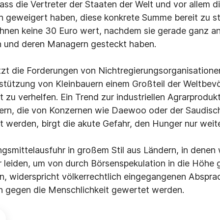
dass die Vertreter der Staaten der Welt und vor allem d
ch geweigert haben, diese konkrete Summe bereit zu ste
ihnen keine 30 Euro wert, nachdem sie gerade ganz a
 und deren Managern gesteckt haben.
zt die Forderungen von Nichtregierungsorganisationen
stützung von Kleinbauern einem Großteil der Weltbev
 zu verhelfen. Ein Trend zur industriellen Agrarprodu
dern, die von Konzernen wie Daewoo oder der Saudisc
et werden, birgt die akute Gefahr, den Hunger nur weit
gsmittelausfuhr in großem Stil aus Ländern, in denen 
leiden, um von durch Börsenspekulation in die Höhe 
en, widerspricht völkerrechtlich eingegangenen Abspra
n gegen die Menschlichkeit gewertet werden.