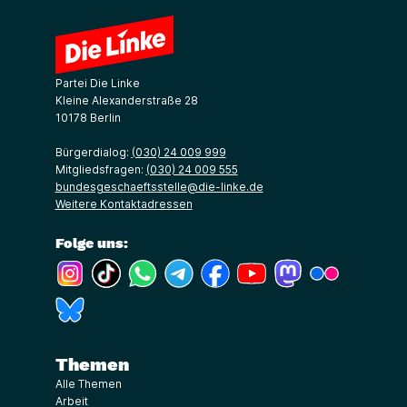
Partei Die Linke
Kleine Alexanderstraße 28
10178 Berlin
Bürgerdialog:
(030) 24 009 999
Mitgliedsfragen:
(030) 24 009 555
bundesgeschaeftsstelle@die-linke.de
Weitere Kontaktadressen
Folge uns:
(Link öffnet ein neues Fenster)
(Link öffnet ein neues Fenster)
(Link öffnet ein neues Fenster)
(Link öffnet ein neues Fenster)
(Link öffnet ein neues Fenster)
(Link öffnet ein neues Fe
(Link öffnet ein n
(Link öffne
(Link öffnet ein neues Fenster)
Themen
Alle Themen
Arbeit