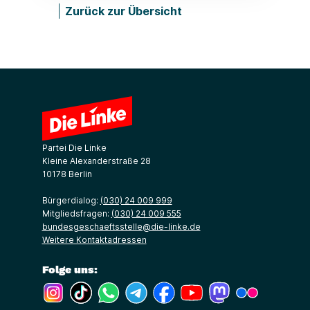
Zurück zur Übersicht
Partei Die Linke
Kleine Alexanderstraße 28
10178 Berlin
Bürgerdialog:
(030) 24 009 999
Mitgliedsfragen:
(030) 24 009 555
bundesgeschaeftsstelle@die-linke.de
Weitere Kontaktadressen
Folge uns:
(Link öffnet ein neues Fenster)
(Link öffnet ein neues Fenster)
(Link öffnet ein neues Fenster)
(Link öffnet ein neues Fenster)
(Link öffnet ein neues Fenster)
(Link öffnet ein neues Fe
(Link öffnet ein n
(Link öffne