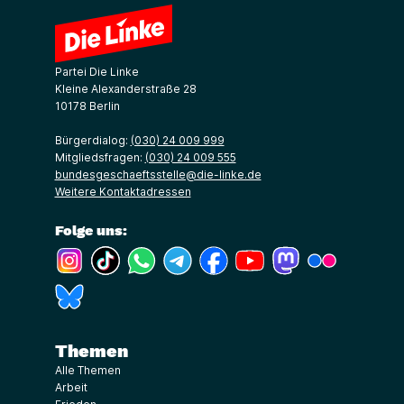
Partei Die Linke
Kleine Alexanderstraße 28
10178 Berlin
Bürgerdialog:
(030) 24 009 999
Mitgliedsfragen:
(030) 24 009 555
bundesgeschaeftsstelle@die-linke.de
Weitere Kontaktadressen
Folge uns:
(Link öffnet ein neues Fenster)
(Link öffnet ein neues Fenster)
(Link öffnet ein neues Fenster)
(Link öffnet ein neues Fenster)
(Link öffnet ein neues Fenster)
(Link öffnet ein neues Fe
(Link öffnet ein n
(Link öffne
(Link öffnet ein neues Fenster)
Themen
Alle Themen
Arbeit