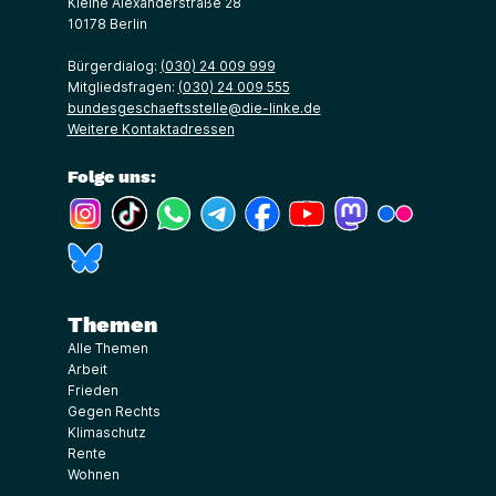
Kleine Alexanderstraße 28
10178 Berlin
Bürgerdialog:
(030) 24 009 999
Mitgliedsfragen:
(030) 24 009 555
bundesgeschaeftsstelle@die-linke.de
Weitere Kontaktadressen
Folge uns:
(Link öffnet ein neues Fenster)
(Link öffnet ein neues Fenster)
(Link öffnet ein neues Fenster)
(Link öffnet ein neues Fenster)
(Link öffnet ein neues Fenster)
(Link öffnet ein neues Fe
(Link öffnet ein n
(Link öffne
(Link öffnet ein neues Fenster)
Themen
Alle Themen
Arbeit
Frieden
Gegen Rechts
Klimaschutz
Rente
Wohnen