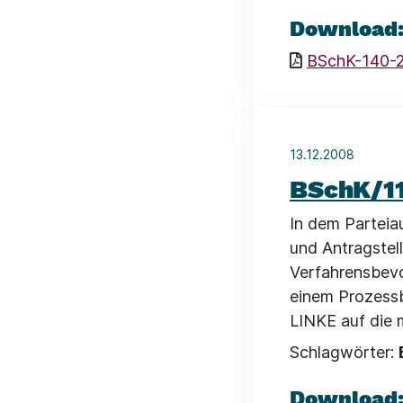
Download
BSchK-140-2
13.12.2008
BSchK/1
In dem Parteia
und Antragstel
Verfahrensbevo
einem Prozessb
LINKE auf die
Schlagwörter:
Download