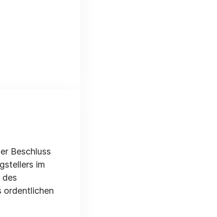
der Beschluss
stellers im
 des
s ordentlichen