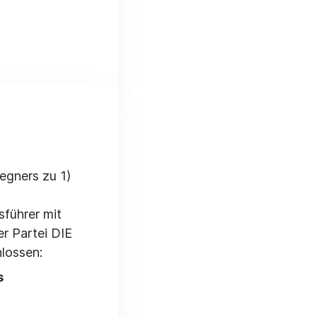
egners zu 1)
führer mit
r Partei DIE
lossen:
s