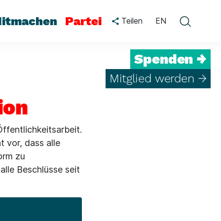
itmachen
Partei
Teilen
EN
Spenden →
Mitglied werden →
ion
fentlichkeitsarbeit.
 vor, dass alle
orm zu
alle Beschlüsse seit