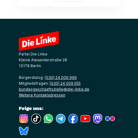
Partei Die Linke
Kleine Alexanderstraße 28
10178 Berlin
Bürgerdialog:
(030) 24 009 999
Mitgliedsfragen:
(030) 24 009 555
bundesgeschaeftsstelle@die-linke.de
Weitere Kontaktadressen
Folge uns:
(Link öffnet ein neues Fenster)
(Link öffnet ein neues Fenster)
(Link öffnet ein neues Fenster)
(Link öffnet ein neues Fenster)
(Link öffnet ein neues Fenster)
(Link öffnet ein neues Fe
(Link öffnet ein n
(Link öffne
(Link öffnet ein neues Fenster)