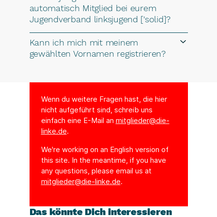
automatisch Mitglied bei eurem
Jugendverband linksjugend ['solid]?
Kann ich mich mit meinem
gewählten Vornamen registrieren?
Wenn du weitere Fragen hast, die hier
nicht aufgeführt sind, schreib uns
einfach eine E-Mail an
mitglieder@die-
linke.de
.
We're working on an English version of
this site. In the meantime, if you have
any questions, please email us at
mitglieder@die-linke.de
.
Das könnte Dich interessieren