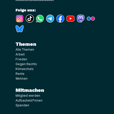
Folge uns:
(Link öffnet ein neues Fenster)
(Link öffnet ein neues Fenster)
(Link öffnet ein neues Fenster)
(Link öffnet ein neues Fenster)
(Link öffnet ein neues Fenster)
(Link öffnet ein neues Fe
(Link öffnet ein n
(Link öffne
(Link öffnet ein neues Fenster)
Themen
Alle Themen
Arbeit
Frieden
Gegen Rechts
Klimaschutz
Rente
Wohnen
Mitmachen
Mitglied werden
Aufbauheld*innen
Spenden